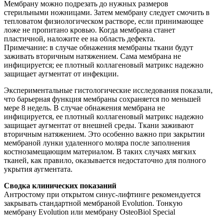
Мембрану можно подрезать до нужных размеров
стерильными ножницами. Затем мембрану следует смочить в
тепловатом физиологическом растворе, если принимающее
ложе не пропитано кровью. Когда мембрана станет
пластичной, наложите ее на область дефекта.
Примечание: в случае обнажения мембраны ткани будут
заживать вторичным натяжением. Сама мембрана не
инфицируется; ее плотный коллагеновый матрикс надежно
защищает аугментат от инфекции.
Экспериментальные гистологические исследования показали,
что барьерная функция мембраны сохраняется по меньшей
мере 8 недель. В случае обнажения мембрана не
инфицируется, ее плотный коллагеновый матрикс надежно
защищает аугментат от внешней среды. Ткани заживают
вторичным натяжением. Это особенно важно при закрытии
мембраной лунки удаленного моляра после заполнения
костнозамещающим материалом. В таких случаях мягких
тканей, как правило, оказывается недостаточно для полного
укрытия аугментата.
Сводка клинических показаний
Антростому при открытом синус-лифтинге рекомендуется
закрывать стандартной мембраной Evolution. Тонкую
мембрану Evolution или мембрану OsteoBiol Special