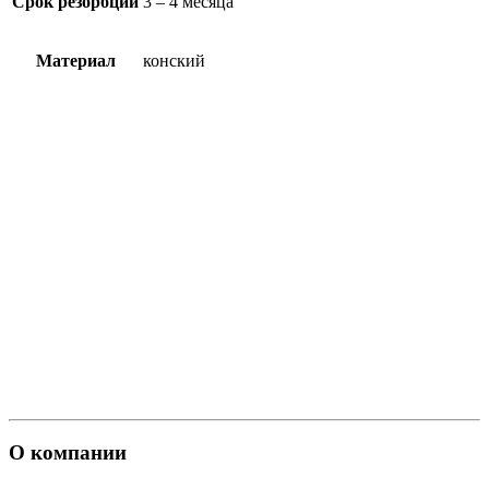
Срок резорбции
3 – 4 месяца
Материал
конский
О компании