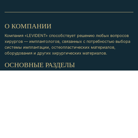
О КОМПАНИИ
Компания «LEVIDENT» способствует решению любых вопросов
хирургов — имплантологов, связанных с потребностью выбора
системы имплантации, остеопластических материалов,
оборудования и других хирургических материалов.
ОСНОВНЫЕ РАЗДЕЛЫ
Продукция
Обучение
КОНТАКТЫ
Адрес: Самара, Московское ш.43, оф.27Н
Телефон:
8 (846) 300-40-10
Email:
levidentsamara@gmail.com
СОЦ. СЕТИ