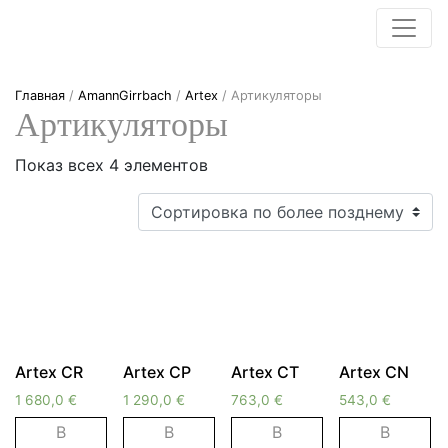
Главная
/
AmannGirrbach
/
Artex
/ Артикуляторы
Артикуляторы
Показ всех 4 элементов
Artex CR
Artex CP
Artex CT
Artex CN
1 680,0
€
1 290,0
€
763,0
€
543,0
€
В
В
В
В