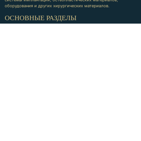
оборудования и других хирургических материалов.
ОСНОВНЫЕ РАЗДЕЛЫ
Продукция
Обучение
КОНТАКТЫ
Адрес: Самара, Московское ш.43, оф.27Н
Телефон:
8 (846) 300-40-10
Email:
levidentsamara@gmail.com
СОЦ. СЕТИ
levidentsamara
LEVIDENTsamara
На сайте используется reCAPTCHA от Google
Политика
кофиденциальности
,
Правила сервиса
.
Создание сайта -
Komprel Digital