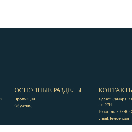
ОСНОВНЫЕ РАЗДЕЛЫ
КОНТАКТ
ых
Продукция
Адрес: Самара, М
оф.27Н
Обучение
Телефон:
8 (846)
Email:
levidentsa