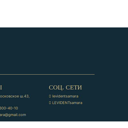
Ы
СОЦ. СЕТИ
осковское ш.43,
levidentsamara
LEVIDENTsamara
 300-40-10
mara@gmail.com